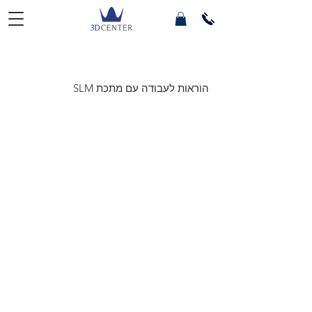
הוראות לעבודה עם מתכת SLM
3D Center Dental Ltd.
04-6460404
info@3d-center.co.il
Yated 5, Ziporit
Nof HaGalil
Products
exocad
SLM
Implant
Zircon
Bar
Temp
Articulator
Metal
Provisional