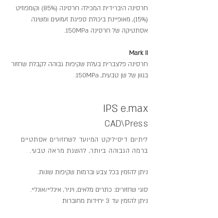
חרסינה היברידית המכילה חרסינה (85%) וקומפוזיט
(15%), מאופיינת ביכולת ספיגת זעזועים ומשיגה
אסתטיקה של חרסינה 150MPa.
Mark II
חרסינה פלצברית בעלת שקיפות גבוהה לקבלת שחזור
בגוון של שן טבעית, 150MPa.
IPS e.max
CAD\Press
ליתיום דיסיליקט המיועד לשחזורים אסתטיים
ברמה הגבוהה ביותר, להשגת מראה טבעי.
ניתן להזמין בכל צבע וברמות שקיפות שונות.
סוגי שחזורים: כתרים מלאים, ויניר, אינליי/אונליי.
ניתן להזמין עד 3 יחידות מחוברות